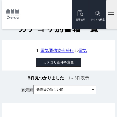
本
文
トップ
書籍
カテゴリ別書籍一覧
に
移
書籍検索
サイト内検索
動
カテゴリ別書籍一覧
電気通信協会発行
電気
カテゴリ条件を変更
5
件見つかりました
1～5件表示
発売日の新しい順
表示順