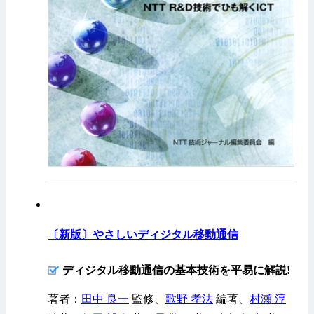
〔新版〕やさしいディジタル移動通信
ディジタル移動通信の基本技術を平易に解説!
著者：
田中 良一
監修、
歌野 孝法
編著、
村瀬 淳