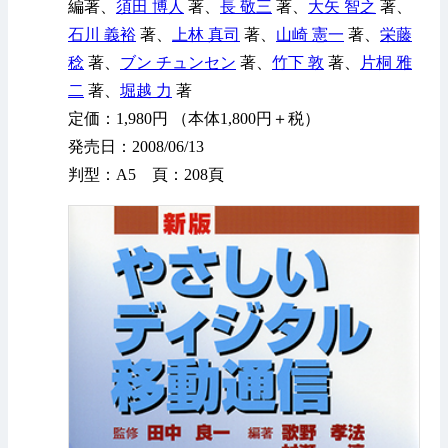
編著、
須田 博人
著、
長 敬三
著、
大矢 智之
著、
石川 義裕
著、
上林 真司
著、
山崎 憲一
著、
栄藤
稔
著、
ブン チュンセン
著、
竹下 敦
著、
片桐 雅
二
著、
堀越 力
著
定価：1,980円 （本体1,800円＋税）
発売日：2008/06/13
判型：A5 頁：208頁