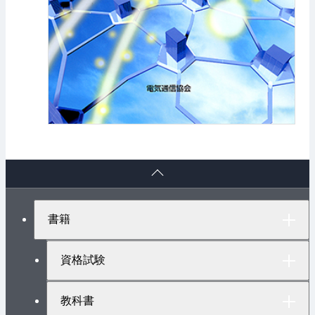
ペ
ー
ジ
ト
書籍
ッ
プ
へ
資格試験
教科書