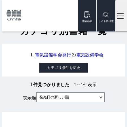
本
文
トップ
書籍
カテゴリ別書籍一覧
に
移
書籍検索
サイト内検索
動
カテゴリ別書籍一覧
電気設備学会発行
電気設備学会
カテゴリ条件を変更
1
件見つかりました
1～1件表示
発売日の新しい順
表示順