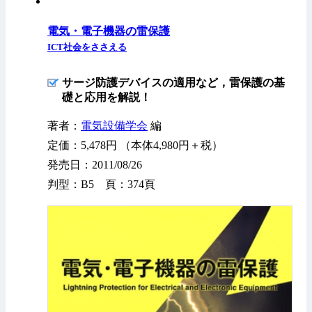
電気・電子機器の雷保護
ICT社会をささえる
サージ防護デバイスの適用など，雷保護の基
礎と応用を解説！
著者：
電気設備学会
編
定価：5,478円 （本体4,980円＋税）
発売日：2011/08/26
判型：B5 頁：374頁