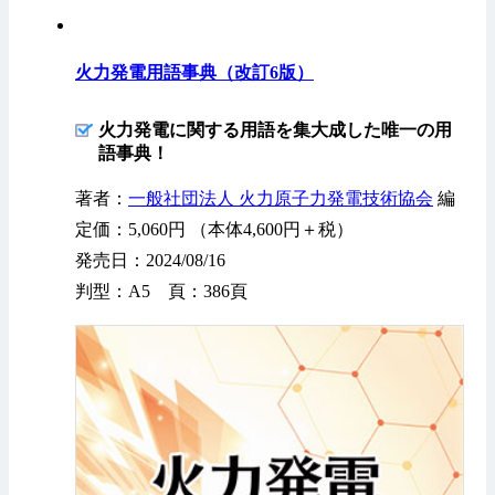
火力発電用語事典（改訂6版）
火力発電に関する用語を集大成した唯一の用
語事典！
著者：
一般社団法人 火力原子力発電技術協会
編
定価：5,060円 （本体4,600円＋税）
発売日：2024/08/16
判型：A5 頁：386頁