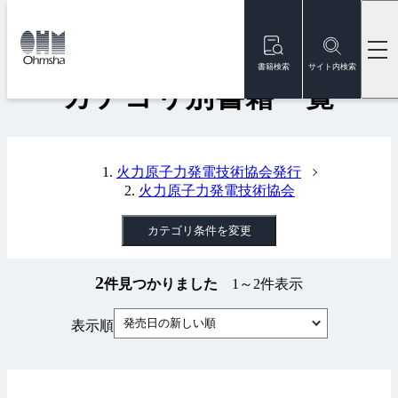
本
文
トップ
書籍
カテゴリ別書籍一覧
に
移
書籍検索
サイト内検索
動
カテゴリ別書籍一覧
火力原子力発電技術協会発行
火力原子力発電技術協会
カテゴリ条件を変更
2
件見つかりました
1～2件表示
発売日の新しい順
表示順