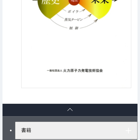
ペ
ー
ジ
ト
書籍
ッ
プ