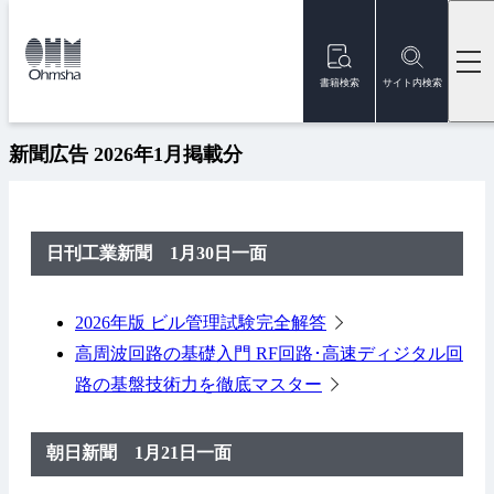
本
文
トップ
新着情報
新聞広告 2026年1月掲載分
に
移
書籍検索
サイト内検索
2026/01/30
メディア掲載
動
新聞広告 2026年1月掲載分
日刊工業新聞 1月30日一面
2026年版 ビル管理試験完全解答
高周波回路の基礎入門 RF回路･高速ディジタル回
路の基盤技術力を徹底マスター
朝日新聞 1月21日一面