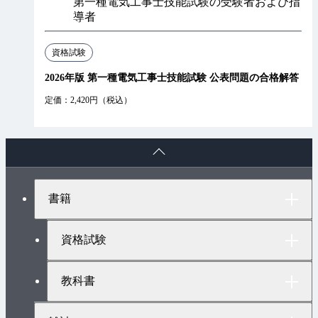
第一種電気工事士技能試験の受験者および指
導者
資格試験
2026年版 第一種電気工事士技能試験 公表問題の合格解答
定価：2,420円（税込）
ペ
ー
ジ
ト
書籍
ッ
プ
へ
資格試験
教科書