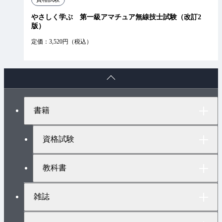
やさしく学ぶ 第一級アマチュア無線技士試験（改訂2
版）
定価：3,520円（税込）
ペ
ー
ジ
ト
書籍
ッ
プ
へ
資格試験
教科書
雑誌