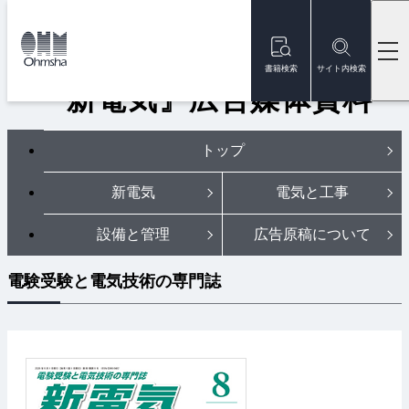
本
文
トップ
雑誌
雑誌広告掲載のご案内
『新電気』広告媒体資料
に
移
書籍検索
サイト内検索
動
『新電気』広告媒体資料
トップ
新電気
電気と工事
設備と管理
広告原稿について
電験受験と電気技術の専門誌