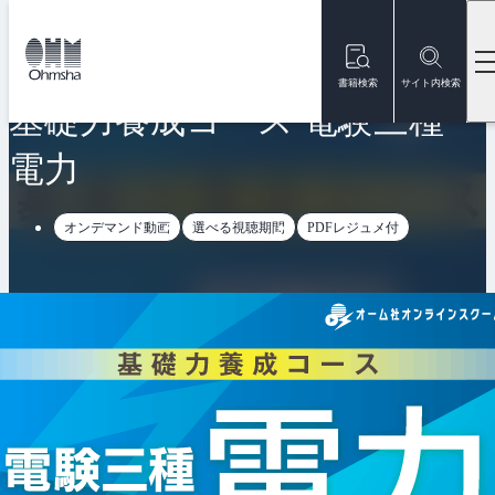
本
文
トップ
オンラインスクール
基礎力養成コース 電験三種 電力
に
移
書籍検索
サイト内検索
動
基礎力養成コース 電験三種
電力
オンデマンド動画
選べる視聴期間
PDFレジュメ付