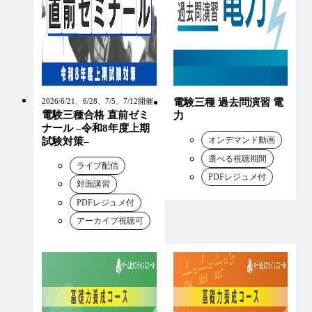
2026/6/21、6/28、7/5、7/12開催
電験三種 過去問演習 電
電験三種合格 直前ゼミ
力
ナール –令和8年度上期
オンデマンド動画
試験対策–
選べる視聴期間
ライブ配信
PDFレジュメ付
対面講習
PDFレジュメ付
アーカイブ視聴可