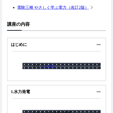
電験三種 やさしく学ぶ電力（改訂2版）
講座の内容
はじめに
2:21
はじめに
1.水力発電