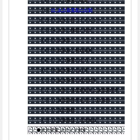
0:49
01_水力発電の概要
5:04
02_水力発電所の分類
16:29
03_流水が持つエネルギー
8:50
04_水車の種類と特性
4:49
05_比速度
8:49
06_総落差と有効落差
6:42
07_水力発電の出力
4:07
08_揚水電力の計算
9:33
09_揚水発電の総合効率
6:22
10_水車の速度変動率と速度調停率
7:58
11_速度調停率を用いた計算例
5:17
12_流出係数
4:59
13_流量曲線・流況曲線
◆水力発電_スライドPDF