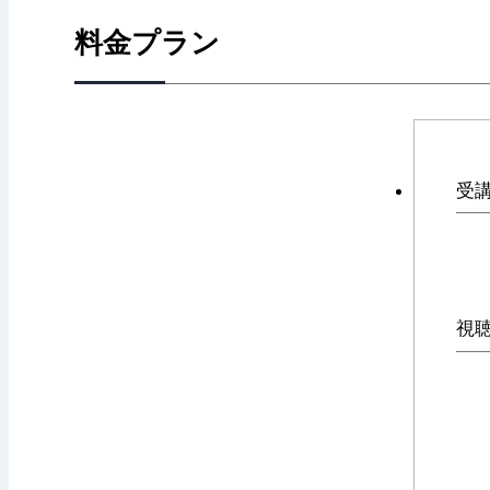
料金プラン
受
視