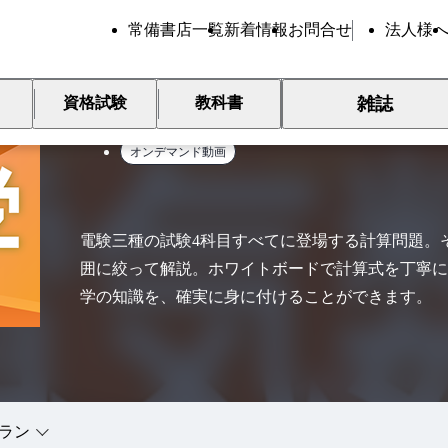
常備書店一覧
新着情報
お問合せ
法人様
学
基礎力養成コース 電験三
雑誌
資格試験
教科書
オンデマンド動画
電験三種の試験4科目すべてに登場する計算問題。
囲に絞って解説。ホワイトボードで計算式を丁寧に
学の知識を、確実に身に付けることができます。
ラン