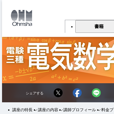
本
文
トップ
オンラインスクール
基礎力養成コース 電験三種 電気数
に
移
動
書籍
シェアする
講座の特長
講座の内容
講師プロフィール
料金プ