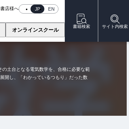
へ
書店様へ
JP
EN
種 電気数学
書籍検索
サイト内検索
オンラインスクール
その土台となる電気数学を、合格に必要な範
展開し、「わかっているつもり」だった数