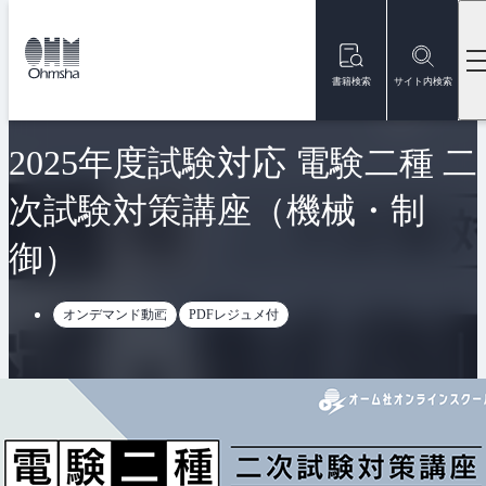
本
文
トップ
オンラインスクール
2025年度試験対応 電験二種 二次試験対
に
移
書籍検索
サイト内検索
動
販売終了
2025年度試験対応 電験二種 二
次試験対策講座（機械・制
御）
オンデマンド動画
PDFレジュメ付