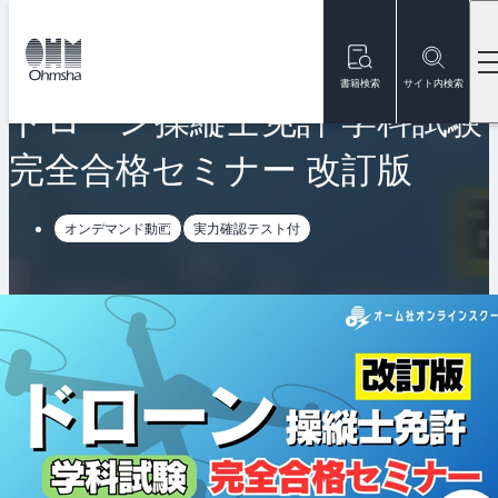
本
文
トップ
オンラインスクール
ドローン操縦士免許 学科試験 完全合格セ
に
移
書籍検索
サイト内検索
動
ドローン操縦士免許 学科試験
完全合格セミナー 改訂版
オンデマンド動画
実力確認テスト付