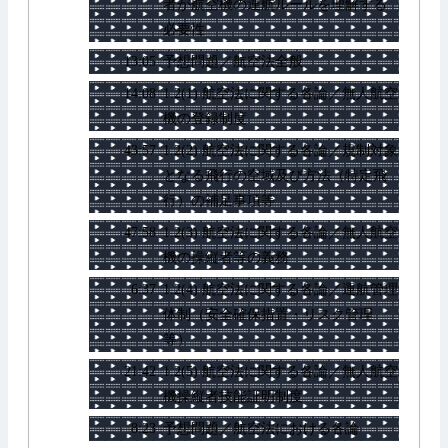
者が航空機の運航ルールを理解する
必要性
13:05
予想問題／航空法全般
14:08
1.2(1) 航空法に関する各論／無人航空
機の登録制度
43:57
1.2(2) 航空法に関する各論／規制対象
となる飛行の空域及び方法（特定飛
行）の補足事項等
47:58
1.2(3) 航空法に関する各論／無人航空
機の操縦者等の義務
6:37
1.2(4) 航空法に関する各論／運航管理
体制（安全確保措置・リスク管理
等）
21:42
1.2(5) 航空法に関する各論／無人航空
機操縦者技能証明制度
8:23
予想問題／航空法における各論