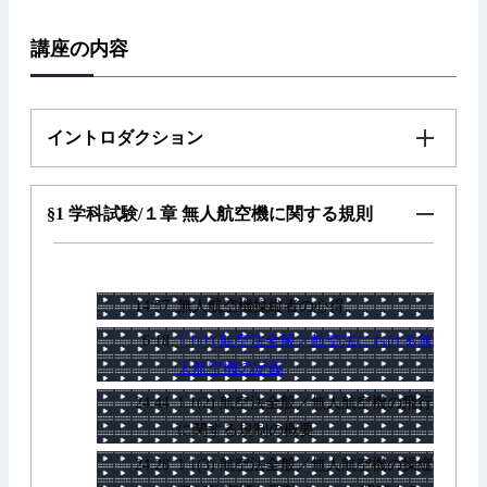
部
リ
講座の内容
ン
ク
イントロダクション
§1 学科試験/１章 無人航空機に関する規則
14:57
無人航空機操縦者の心得
6:18
1.1(1) 航空法全般／航空法における無
人航空機の定義
24:44
1.1(2) 航空法全般／無人航空機の飛行
に関する規制の概要
24:28
1.1(3) 航空法全般／無人航空機の操縦