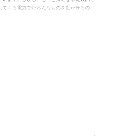
れてくる電気でいろんなものを動かせるの
、わかりやすく解説する本です。
意識がある方でも読みやすい紙面にしまし
間にサクサク読み進めることができます。
きことの多さから、挫折してしまう人も多い
とではなく、「パワエレはどんなことができ
みを理解したのち、どのように使われている
躓いてしまった人や、難しさを感じたことが