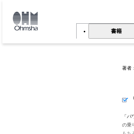
本
文
トップ
書籍
書籍詳細
に
移
動
書籍
「
著者
「パ
の乗
もち