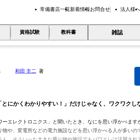
常備書店一覧
新着情報
お問合せ
法人様
雑誌
資格試験
教科書
パワエレ、マジわからん」と
和田 圭二
著
「とにかくわかりやすい！」だけじゃなく、ワクワクし
ワーエレクトロニクス」と聞いたとき、なにを思い浮かべます
り物や、変電所などの電力施設などを思い浮かべる人が多いの
ろん、そういった大きな乗り物や施設でもパワエレは活用され