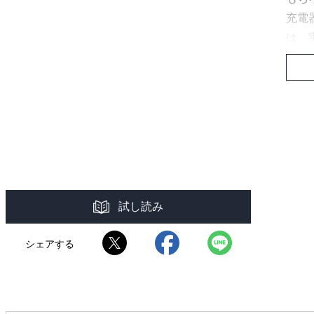
充電
は、
この
でき
た。
各項
パワ
よう
試し読み
て、
小学
シェアする
のか
電気
ある