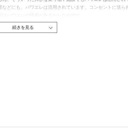
器などにも、パワエレは活用されています。コンセントに送ら
実はパワエレの技術があるからなのです。
続きを見る
本は、電気の制御や変換を行う「パワエレ」について、楽しく
るだけ数式は使わずに、図やイラストをたくさん使って、苦手
目は2～4ページで完結するので、寝る前や移動中などの隙間時
エレは、さまざまな知識が必要とされる複合分野です。学ぶべ
です。そのため本書では、一つひとつの理論を理解していくこ
どう役に立つのか」という全体像を掴むことを目標とします。
校や中学校で習う「電気」の復習から始めて、おおまかなしく
という具体例を見ていきます。
やパワエレに興味がある人はもちろん、一度学習しようとして
方には、とくにオススメです。