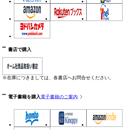
2.3.3 具体的な評価項目とその適用
第3章 保全業務における基本的事項
3.1 設備の捉え方
3.2 保全管理区分(RST)
3.3 劣化要因と劣化プロセス
3.3.1 回転機
書店で購入
3.3.2 油入変圧器
3.3.3 モールド変圧器
3.3.4 遮断器（VCB，GCB）
※在庫につきましては、各書店へお問合せください。
3.3.5 ガス絶縁開閉装置
3.3.6 気中スイッチギヤ
電子書籍を購入
電子書籍のご案内
3.3.7 制御弁式据置鉛蓄電池
3.3.8 リチウムイオン電池
3.3.9 ケーブル