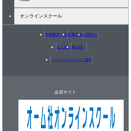
6.2.1 診断監視システムにおけるIoTの概念
6.2.2 診断監視システムにおけるAIの概念
オンラインスクール
6.2.3 AI応用の手順
6.3 IoT・AI応用診断監視システムの具体例
6.3.1 従来の診断監視の手順
常備書店一覧
新着情報
お問合せ
6.3.2 エキスパートシステムによる診断監視の手順
法人様へ
書店様へ
6.3.3 多変量解析法を用いた診断監視手法
6.4 人工知能AI－特に機械学習—応用診断監視システ
メールマガジンのご案内
ムの具体例
6.4.1 観測された信号データの変動部分に着目する
手法
6.4.2 鉛蓄電池を対象としたその他の診断手法
会員サイト
6.4.3 その他人工知能適用例
技術資料