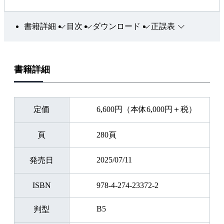
涯計画として更新を位置付け、更新を進めるための5つのス
テップを解説した。
書籍詳細
目次
ダウンロード
正誤表
・今後の保全方法の提案として、オンライン診断に基づく状
態監視保全と寿命協調の合理的根拠を提供するものとして、
プロアクティブ手法の適用を追加した
書籍詳細
・新素材・新技術の導入した新世代機器への対応を行った。
・RSTの見直しなどを含む新しい保全を提案した。
定価
6,600円（本体6,000円＋税）
※本書は2006年出版の『工場電気設備』を現在の知見や情報
に改めた改題改訂版です。
頁
280頁
2025/07/11
発売日
ISBN
978-4-274-23372-2
B5
判型