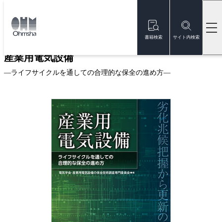
本
文
トップ
書籍
書籍詳細
に
移
書籍検索
サイト内検索
動
産業用電気設備
—ライフサイクルを通しての合理的な保全の進め方—