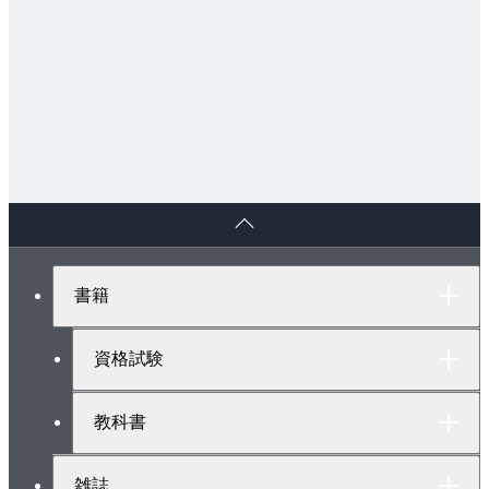
5.4 プロアクティブ手法の施策
5.5 プロアクティブ手法の適用例
5.5.1 回転機
5.5.2 変圧器
5.5.3 開閉器
5.5.4 制御弁式据置鉛蓄電池
5.5.5 ケーブル
ペ
5.6 プロアクティブ手法適用成果
ー
5.6.1 プロアクティブ活用による保全管理区分適用
ジ
の見直し
ト
書籍
ッ
5.6.2 プロアクティブ適用例の総括
プ
5.6.3 プロアクティブ手法適用拡大に向けて
へ
資格試験
第6章 今後の保全技術
教科書
6.1効果的保全技術の課題
6.2 IoT・AI応用診断監視システム
雑誌