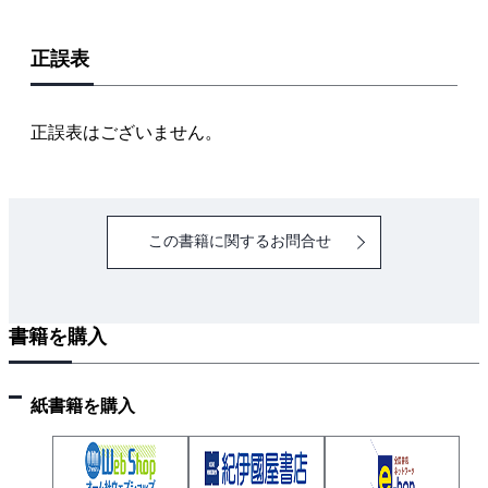
映
正誤表
第2章 産業用電気設備の保全の進め方
2.1 寿命のとらえ方と更新について
2.1.1 保守点検と診断による劣化程度の評価
正誤表はございません。
2.1.2 寿命のとらえ方
2.1.3 更新について
2.2 五つのステップでの検討
この書籍に関するお問合せ
2.2.1 ステップ1 長期更新計画の策定
2.2.2 ステップ2 中期更新計画の策定
2.2.3 ステップ3 更新の実施検討
書籍を購入
2.2.4 ステップ4 更新の実施設計と工事
2.2.5 ステップ5 更新後の評価と運用
2.3 システムとしての検討（寿命協調と機能協調）
紙書籍を購入
2.3.1 システムとしての検討の考え方
2.3.2 システムに対する評価項目