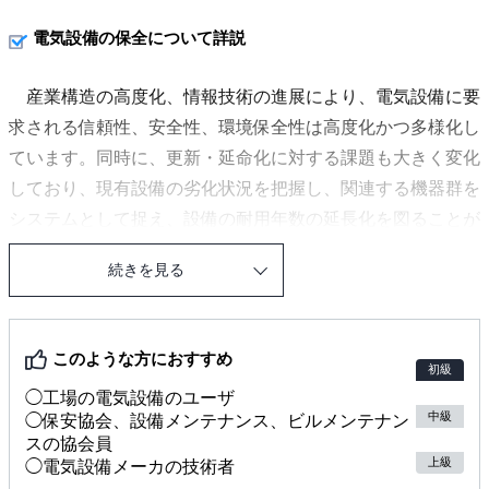
電気設備の保全について詳説
産業構造の高度化、情報技術の進展により、電気設備に要
求される信頼性、安全性、環境保全性は高度化かつ多様化し
ています。同時に、更新・延命化に対する課題も大きく変化
しており、現有設備の劣化状況を把握し、関連する機器群を
システムとして捉え、設備の耐用年数の延長化を図ることが
取り上げられています。
続きを見る
本書は、電気設備を電気設備システムとして捉え、どのよ
うにして更新を実現すればよいか、電気設備の更新に関わる
長期計画の策定から運用までを体系的にまとめた技術専門書
このような方におすすめ
です。
初級
◯工場の電気設備のユーザ
中級
◯保安協会、設備メンテナンス、ビルメンテナン
〈本書のポイント〉
スの協会員
・機器構成の部品展開から劣化プロセスの明確化、機器の生
上級
◯電気設備メーカの技術者