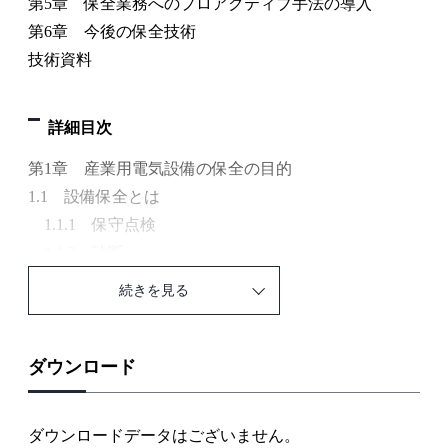
第5章 保全業務へのプロアクティブ手法の導入
第6章 今後の保全技術
技術資料
詳細目次
第1章 産業用電気設備の保全の目的
1.1 設備保全とは
1.1.1 保守点検
1.1.2 診断
1.1.3 更新
続きを見る
1.2 産業用電気設備の保全の現状と課題
1.2.1 産業用電気設備の保全の現状
1.2.2 産業用電気設備の保全の課題
ダウンロード
1.2.3 従来機器の課題について保全への反映
1.2.4 現世代機器の新しい課題について保全への反
ダウンロードデータはございません。