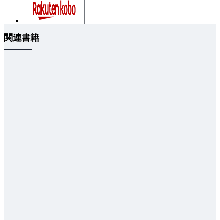
第4章 保全に必要なデータの採取と解析手法
4.1 データの採取
4.2 データの解析手法
関連書籍
4.2.1 電気設備保全における演繹的手法と帰納法的手
法
4.2.2 演繹的手法としてのプロアクティブ手法
4.2.3 帰納的手法としてのIoT・AIを活用した解析手
法
4.3 演繹的手法と帰納的手法の適用例
4.3.1 多変量解析を用いた電動機の余寿命診断
4.3.2 変圧器の余寿命診断
第5章 保全業務へのプロアクティブ手法の導入
5.1 保全におけるプロアクティブ手法の適用
5.2 対象とする機器の部位の選定
5.3 プロアクティブ手法の進め方