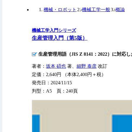
機械・ロボット
機械工学一般
概論
機械工学入門シリーズ
生産管理入門（第5版）
生産管理用語（JIS Z 8141：2022）に対応
著者：
坂本 碩也
著、
細野 泰彦
改訂
定価：2,640円 （本体2,400円＋税）
発売日：2024/11/15
判型：A5 頁：240頁