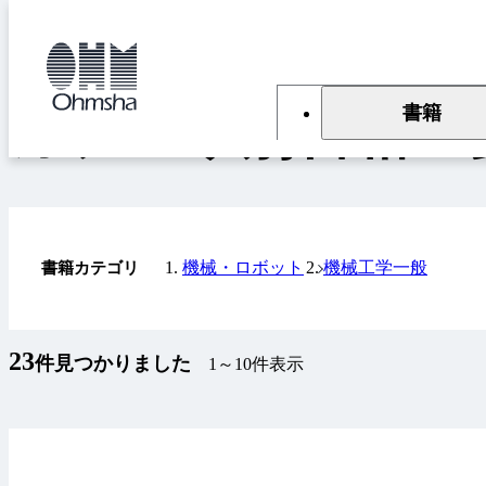
本
文
トップ
書籍
カテゴリ別書籍一覧
に
移
動
書籍
カテゴリ別書籍一
機械・ロボット
機械工学一般
書籍カテゴリ
23
件見つかりました
1～10件表示