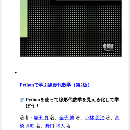
Pythonで学ぶ線形代数学（第2版）
Pythonを使って線形代数学を見える化して学
ぼう！
著者：
塚田 真
著、
金子 博
著、
小林 羑治
著、
髙
橋 眞映
著、
野口 将人
著