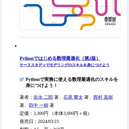
Pythonではじめる数理最適化（第2版）
ケーススタディでモデリングのスキルを身につけよう
Pythonで実務に使える数理最適化のスキルを
身につけよう！
著者：
岩永 二郎
著、
石原 響太
著、
西村 直樹
著、
田中 一樹
著
定価：3,300円 （本体3,000円＋税）
発売日：2024/03/23