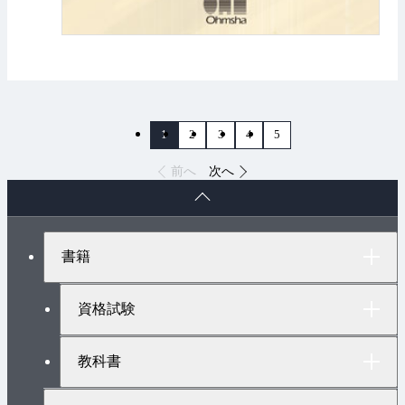
1
2
3
4
5
前へ
次へ
ペ
ー
ジ
ト
書籍
ッ
プ
へ
資格試験
教科書