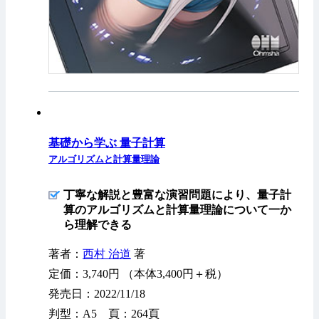
基礎から学ぶ 量子計算
アルゴリズムと計算量理論
丁寧な解説と豊富な演習問題により、量子計
算のアルゴリズムと計算量理論について一か
ら理解できる
著者：
西村 治道
著
定価：3,740円 （本体3,400円＋税）
発売日：2022/11/18
判型：A5 頁：264頁