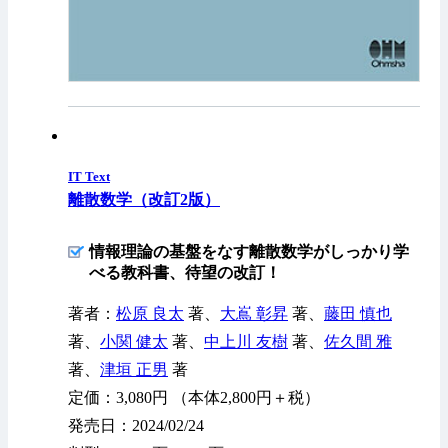
IT Text
離散数学（改訂2版）
情報理論の基盤をなす離散数学がしっかり学
べる教科書、待望の改訂！
著者：
松原 良太
著、
大嶌 彰昇
著、
藤田 慎也
著、
小関 健太
著、
中上川 友樹
著、
佐久間 雅
著、
津垣 正男
著
定価：3,080円 （本体2,800円＋税）
発売日：2024/02/24