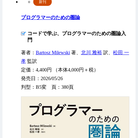
新刊
プログラマーのための圏論
コードで学ぶ、プログラマーのための圏論入
門
著者：
Bartosz Milewski
著、
北川 雅裕
訳、
松田 一
孝
監訳
定価：4,400円 （本体4,000円＋税）
発売日：2026/05/26
判型：B5変 頁：380頁