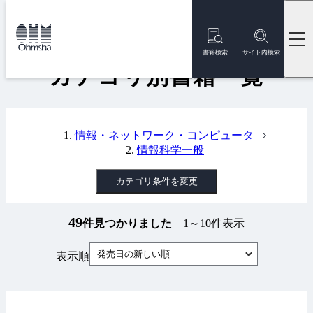
本
文
トップ
書籍
カテゴリ別書籍一覧
に
移
書籍検索
サイト内検索
動
カテゴリ別書籍一覧
情報・ネットワーク・コンピュータ
情報科学一般
カテゴリ条件を変更
49
件見つかりました
1～10件表示
発売日の新しい順
表示順