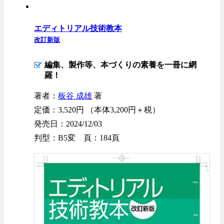
エディトリアル技術教本
改訂新版
編集、製作等、本づくりの素養を一冊に網
羅！
著者：
板谷 成雄
著
定価：3,520円 （本体3,200円＋税）
発売日：2024/12/03
判型：B5変 頁：184頁