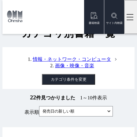
本
文
トップ
書籍
カテゴリ別書籍一覧
に
移
書籍検索
サイト内検索
動
カテゴリ別書籍一覧
情報・ネットワーク・コンピュータ
画像・映像・音楽
カテゴリ条件を変更
22
件見つかりました
1～10件表示
発売日の新しい順
表示順