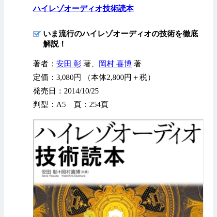
ハイレゾオーディオ技術読本
いま流行のハイレゾオーディオの技術を徹底
解説！
著者：
安田 彰
著、
岡村 喜博
著
定価：3,080円 （本体2,800円＋税）
発売日：2014/10/25
判型：A5 頁：254頁