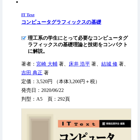
IT Text
コンピュータグラフィックスの基礎
理工系の学生にとって必要なコンピュータグ
ラフィックスの基礎理論と技術をコンパクト
に解説。
著者：
宮崎 大輔
著、
床井 浩平
著、
結城 修
著、
吉田 典正
著
定価：3,520円 （本体3,200円＋税）
発売日：2020/06/22
判型：A5 頁：292頁