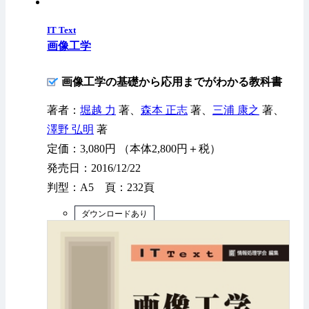
IT Text
画像工学
画像工学の基礎から応用までがわかる教科書
著者：
堀越 力
著、
森本 正志
著、
三浦 康之
著、
澤野 弘明
著
定価：3,080円 （本体2,800円＋税）
発売日：2016/12/22
判型：A5 頁：232頁
ダウンロードあり