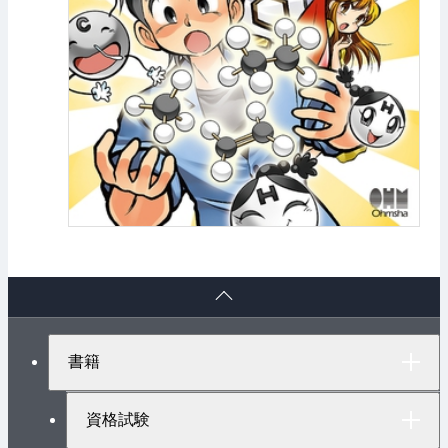
ペ
ー
ジ
ト
書籍
ッ
プ
へ
資格試験