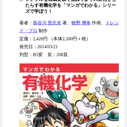
たらす有機化学を「マンガでわかる」シリー
ズで学ぼう！
著者：
長谷川 登志夫
著、
牧野 博幸
作画、
トレン
ド・プロ
制作
定価：2,420円 （本体2,200円＋税）
発売日：2014/03/21
判型：B5変 頁：208頁