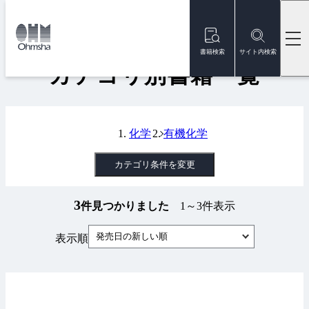
本
文
トップ
書籍
カテゴリ別書籍一覧
に
移
書籍検索
サイト内検索
動
カテゴリ別書籍一覧
化学
有機化学
カテゴリ条件を変更
3
件見つかりました
1～3件表示
発売日の新しい順
表示順