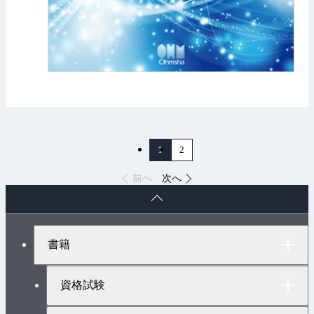
1
2
前へ
次へ
ペ
ー
ジ
ト
書籍
ッ
プ
へ
資格試験