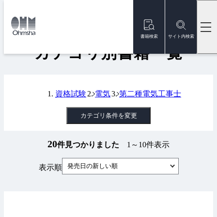
本
文
トップ
書籍
カテゴリ別書籍一覧
に
移
書籍検索
サイト内検索
動
カテゴリ別書籍一覧
資格試験
電気
第二種電気工事士
カテゴリ条件を変更
20
件見つかりました
1～10件表示
発売日の新しい順
表示順