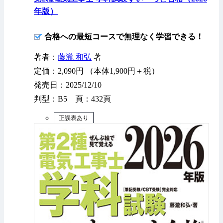
年版）
合格への最短コースで無理なく学習できる！
著者：
藤瀧 和弘
著
定価：2,090円 （本体1,900円＋税）
発売日：2025/12/10
判型：B5 頁：432頁
正誤表あり