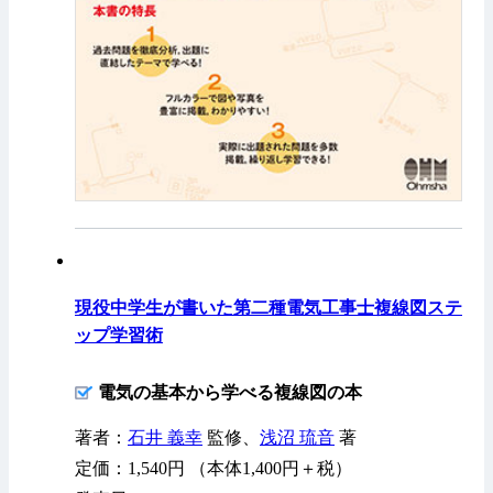
現役中学生が書いた第二種電気工事士複線図ステ
ップ学習術
電気の基本から学べる複線図の本
著者：
石井 義幸
監修、
浅沼 琉音
著
定価：1,540円 （本体1,400円＋税）