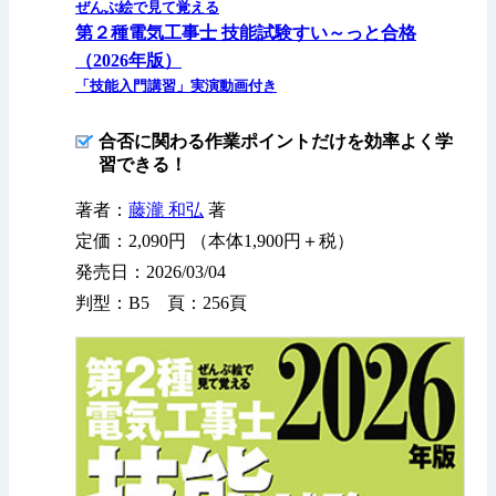
ぜんぶ絵で見て覚える
第２種電気工事士 技能試験すい～っと合格
（2026年版）
「技能入門講習」実演動画付き
合否に関わる作業ポイントだけを効率よく学
習できる！
著者：
藤瀧 和弘
著
定価：2,090円 （本体1,900円＋税）
発売日：2026/03/04
判型：B5 頁：256頁