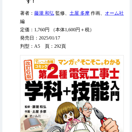
す！
著者：
藤瀧 和弘
監修、
土屋 多摩
作画、
オーム社
編
定価：1,760円 （本体1,600円＋税）
発売日：2025/01/17
判型：A5 頁：292頁