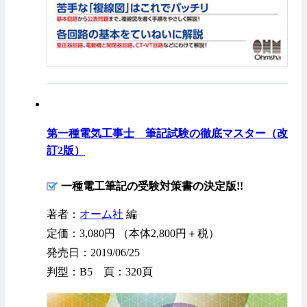
第一種電気工事士 筆記試験の徹底マスター（改
訂2版）
一種電工筆記の受験対策書の決定版!!
著者：
オーム社
編
定価：3,080円 （本体2,800円＋税）
発売日：2019/06/25
判型：B5 頁：320頁