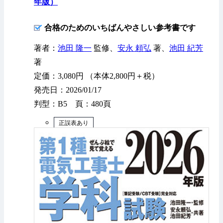
年版）
合格のためのいちばんやさしい参考書です
著者：
池田 隆一
監修、
安永 頼弘
著、
池田 紀芳
著
定価：3,080円 （本体2,800円＋税）
発売日：2026/01/17
判型：B5 頁：480頁
正誤表あり