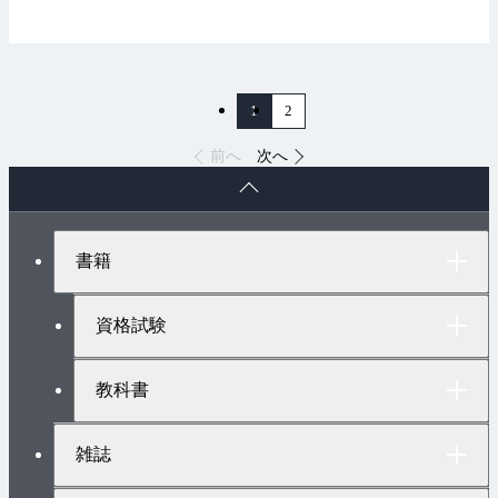
1
2
前へ
次へ
ペ
ー
ジ
ト
書籍
ッ
プ
へ
資格試験
教科書
雑誌