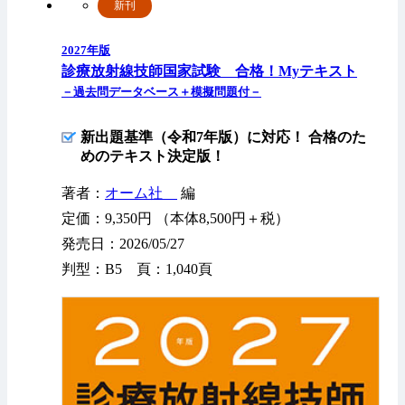
新刊
2027年版
診療放射線技師国家試験 合格！Myテキスト
－過去問データベース＋模擬問題付－
新出題基準（令和7年版）に対応！ 合格のた
めのテキスト決定版！
著者：
オーム社
編
定価：9,350円 （本体8,500円＋税）
発売日：2026/05/27
判型：B5 頁：1,040頁