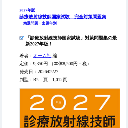
2027年版
診療放射線技師国家試験 完全対策問題集
—精選問題・出題年別—
「診療放射線技師国家試験」対策問題集の最
新2027年版！
著者：
オーム社
編
定価：9,350円 （本体8,500円＋税）
発売日：2026/05/27
判型：B5 頁：1,012頁