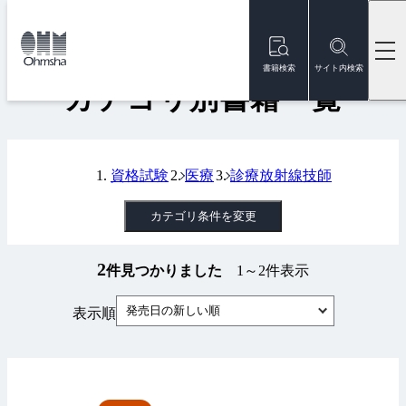
本
文
トップ
書籍
カテゴリ別書籍一覧
に
移
書籍検索
サイト内検索
動
カテゴリ別書籍一覧
資格試験
医療
診療放射線技師
カテゴリ条件を変更
2
件見つかりました
1～2件表示
発売日の新しい順
表示順