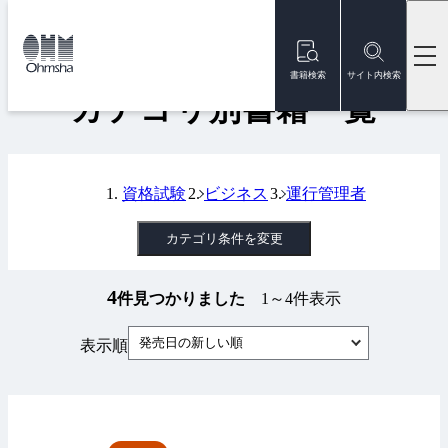
本
文
トップ
書籍
カテゴリ別書籍一覧
に
移
書籍検索
サイト内検索
動
カテゴリ別書籍一覧
資格試験
ビジネス
運行管理者
カテゴリ条件を変更
4
件見つかりました
1～4件表示
発売日の新しい順
表示順