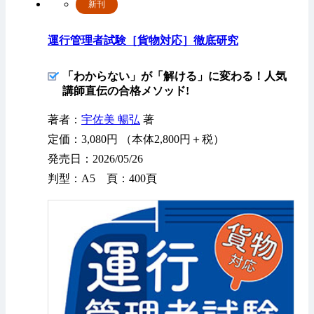
新刊
運行管理者試験［貨物対応］徹底研究
「わからない」が「解ける」に変わる！人気
講師直伝の合格メソッド!
著者：
宇佐美 暢弘
著
定価：3,080円 （本体2,800円＋税）
発売日：2026/05/26
判型：A5 頁：400頁