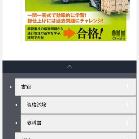
ペ
ー
ジ
ト
書籍
ッ
プ
へ
資格試験
教科書