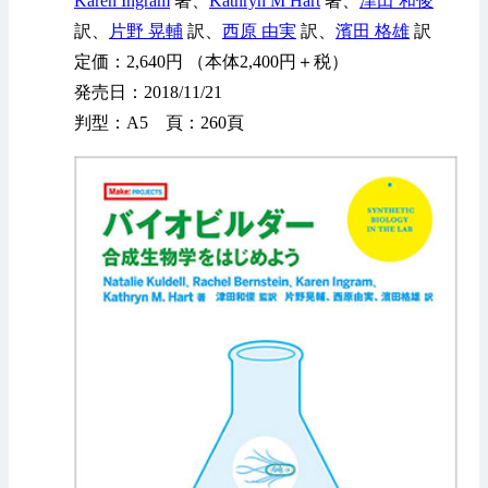
Karen Ingram
著、
Kathryn M Hart
著、
津田 和俊
訳、
片野 晃輔
訳、
西原 由実
訳、
濱田 格雄
訳
定価：2,640円 （本体2,400円＋税）
発売日：2018/11/21
判型：A5 頁：260頁