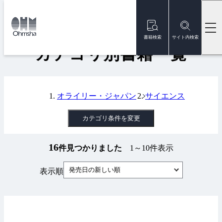
本
文
トップ
書籍
カテゴリ別書籍一覧
に
移
書籍検索
サイト内検索
動
カテゴリ別書籍一覧
オライリー・ジャパン
サイエンス
カテゴリ条件を変更
16
件見つかりました
1～10件表示
発売日の新しい順
表示順