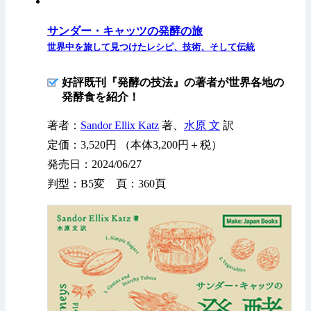
サンダー・キャッツの発酵の旅
世界中を旅して見つけたレシピ、技術、そして伝統
好評既刊『発酵の技法』の著者が世界各地の
発酵食を紹介！
著者：
Sandor Ellix Katz
著、
水原 文
訳
定価：3,520円 （本体3,200円＋税）
発売日：2024/06/27
判型：B5変 頁：360頁