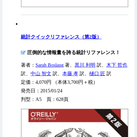
統計クイックリファレンス（第2版）
圧倒的な情報量を誇る統計リファレンス！
著者：
Sarah Boslaug
著、
黒川 利明
訳、
木下 哲也
訳、
中山 智文
訳、
本藤 孝
訳、
樋口 匠
訳
定価：4,070円 （本体3,700円＋税）
発売日：2015/01/24
判型：A5 頁：628頁