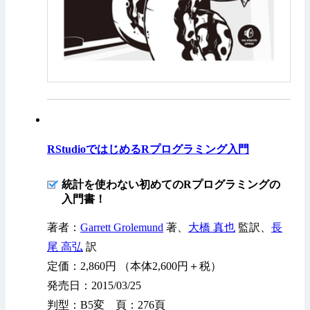
RStudioではじめるRプログラミング入門
統計を使わない初めてのRプログラミングの
入門書！
著者：
Garrett Grolemund
著、
大橋 真也
監訳、
長
尾 高弘
訳
定価：2,860円 （本体2,600円＋税）
発売日：2015/03/25
判型：B5変 頁：276頁