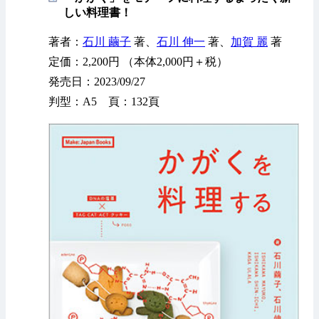
しい料理書！
著者：
石川 繭子
著、
石川 伸一
著、
加賀 麗
著
定価：2,200円 （本体2,000円＋税）
発売日：2023/09/27
判型：A5 頁：132頁