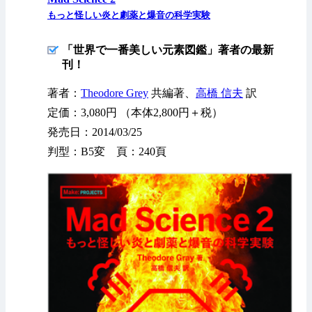
もっと怪しい炎と劇薬と爆音の科学実験
「世界で一番美しい元素図鑑」著者の最新
刊！
著者：
Theodore Grey
共編著、
高橋 信夫
訳
定価：3,080円 （本体2,800円＋税）
発売日：2014/03/25
判型：B5変 頁：240頁