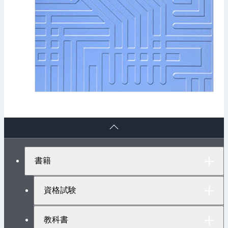
ペ
ー
ジ
ト
書籍
ッ
プ
へ
資格試験
教科書