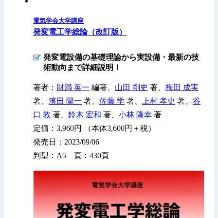
電気学会大学講座
発変電工学総論（改訂版）
発変電設備の基礎理論から実設備・最新の技
術動向まで詳細説明！
著者：
財満 英一
編著、
山田 剛史
著、
梅田 成実
著、
濱田 陽一
著、
佐藤 学
著、
上村 孝史
著、
谷
口 敦
著、
鈴木 宏和
著、
小林 隆幸
著
定価：3,960円 （本体3,600円＋税）
発売日：2023/09/06
判型：A5 頁：430頁