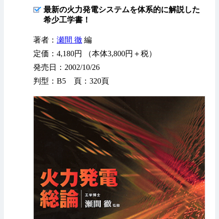
最新の火力発電システムを体系的に解説した
希少工学書！
著者：
瀬間 徹
編
定価：4,180円 （本体3,800円＋税）
発売日：2002/10/26
判型：B5 頁：320頁