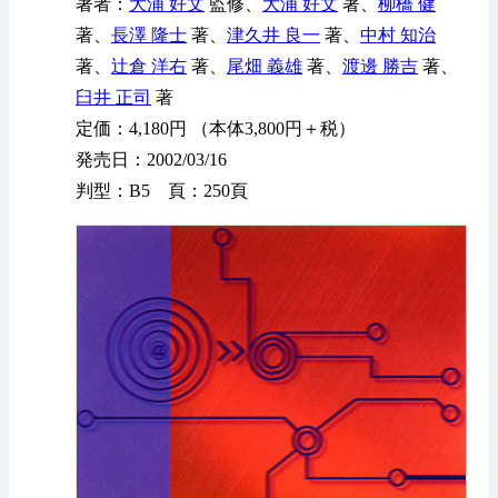
著者：
大浦 好文
監修、
大浦 好文
著、
柳橋 健
著、
長澤 隆士
著、
津久井 良一
著、
中村 知治
著、
辻倉 洋右
著、
尾畑 義雄
著、
渡邊 勝吉
著、
臼井 正司
著
定価：4,180円 （本体3,800円＋税）
発売日：2002/03/16
判型：B5 頁：250頁