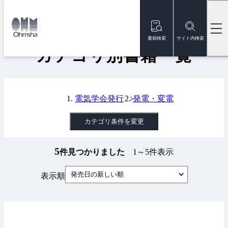
本
文
トップ
書籍
カテゴリ別書籍一覧
に
移
書籍検索
サイト内検索
動
カテゴリ別書籍一覧
電気学会発行
発電・変電
カテゴリ条件を変更
5
件見つかりました
1～5件表示
発売日の新しい順
表示順