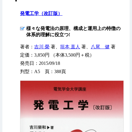
発電工学（改訂版）
様々な発電法の原理、構成と運用上の特徴の
体系的理解に役立つ!
著者：
吉川 榮
著、
垣本 直人
著、
八尾 健
著
定価：3,850円 （本体3,500円＋税）
発売日：2015/09/18
判型：A5 頁：388頁