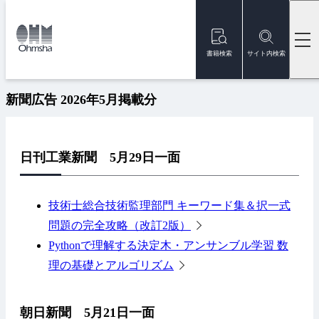
本
文
トップ
新着情報
新聞広告 2026年5月掲載分
に
移
書籍検索
サイト内検索
2026/05/29
メディア掲載
動
新聞広告 2026年5月掲載分
日刊工業新聞 5月29日一面
技術士総合技術監理部門 キーワード集＆択一式
問題の完全攻略（改訂2版）
Pythonで理解する決定木・アンサンブル学習 数
理の基礎とアルゴリズム
朝日新聞 5月21日一面