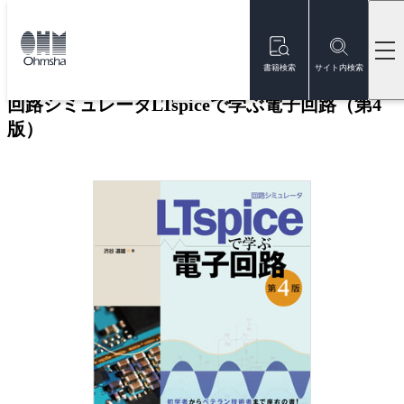
本
文
トップ
書籍
書籍詳細
に
移
書籍検索
サイト内検索
動
回路シミュレータLTspiceで学ぶ電子回路（第4
版）