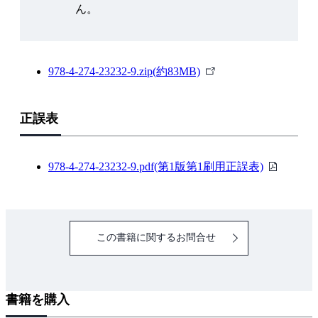
ん。
に集計して検定してみよう－
2-1 自社商品における購入者の属性の違いを調べる
手順❶ 自社商品における性別と年代ごとの売上金
外
978-4-274-23232-9.zip(約83MB)
額の違いを調べる
部
Column 04 誤読されにくいグラフを作るための
リ
配慮
正誤表
ン
手順❷ 自社商品における性別と年代ごとの売上個
ク
数の違いを調べる
PDF
978-4-274-23232-9.pdf(第1版第1刷用正誤表)
手順❸ 自社商品における性別と年代ごとの販売回
フ
数の違いを調べる
ァ
手順❹ 自社商品の購入者について性別と年代の構
イ
成比率を調べる
この書籍に関するお問合せ
ル
Column 05 横棒グラフの並び順の変更
2-2 競合商品における購入者の属性の違いを調べる
手順❶ 競合A社における性別と年代ごとの売上個
書籍を購入
数の違いを調べる