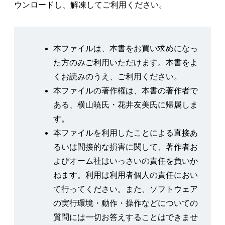
ウンロードし、解凍してご利用ください。
手順❶ 自社商品の総売上金額と販売個数を算出す
る
手順❷ 月ごとの売上金額を算出する
本ファイルは、本書をお買い求めになっ
手順❸ 時間帯ごとの売上金額を算出する
た方のみご利用いただけます。本書をよ
1-3 集計結果をグラフで可視化する
くお読みのうえ、ご利用ください。
手順❶ 適切なグラフを選択する
本ファイルの著作権は、本書の著作者で
手順❷ 棒グラフで商品／メーカーごとの売り上げ
ある、横山暁氏・花井友美氏に帰属しま
を可視化する
す。
Column 02 3Dグラフを使うべきではない理由
本ファイルを利用したことによる直接あ
Column 03 ピボットグラフ機能で作るグラフ
るいは間接的な損害に関して、著作者お
手順❸ 折れ線グラフで月／日／時間帯ごとの売上
よびオーム社はいっさいの責任を負いか
金額の推移を可視化する
ねます。利用は利用者個人の責任におい
1-4 提出用の資料を作成する
て行ってください。また、ソフトウェア
まとめ 適切な集計はマーケティングの第一歩
の実行環境・動作・操作などについての
質問には一切お答えすることはできませ
第2章 「売り上げ、顧客層で違うよね？」－属性ごと