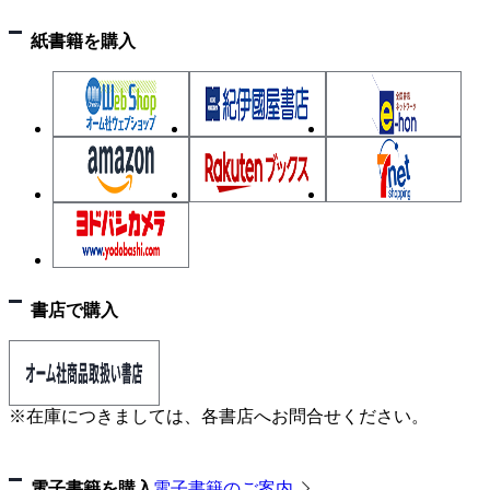
手順❷ 自社と競合A社における購入者の属性の違
紙書籍を購入
いを比較する
2-3 購入者の属性による売り上げの違いが「本当に
あるのか」を調べる
手順❶ 本当に差があるかどうか調べる「統計的仮
説検定」について知る
手順❷ 自社商品の売上個数における性別と年代の
差について検定を行う
手順❸ 自社と競合他社の売上傾向の差について検
定を行う
書店で購入
2-4 報告用の資料を作成する
まとめ 属性ごとの集計でわかることがある
※在庫につきましては、各書店へお問合せください。
第3章 「季節ごとの売上傾向ってわかる？」－時系列
データを集計してみよう－
3-1 商品ごとに売り上げの推移をまとめる
電子書籍を購入
電子書籍のご案内