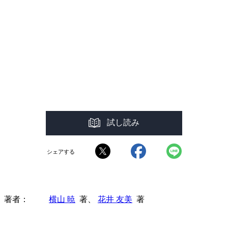
試し読み
シェアする
著者
横山 暁
著、
花井 友美
著