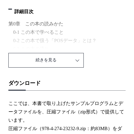
詳細目次
第0章 この本の読みかた
0-1 この本で学べること
0-2 この本で扱う「POSデータ」とは？
0-3 この本の流れ
続きを見る
第1章 「売り上げをまとめた資料を作っといて！」－
データを集計してみよう－
1-1 データの概要を知る
ダウンロード
手順❶ データの大きさと内容を確認する
手順❷ データ内の項目の属性を確認する
ここでは、本書で取り上げたサンプルプログラムとデ
手順❸ 基礎集計を行ってデータの傾向を確認する
ータファイルを、圧縮ファイル（zip形式）で提供して
Column 01 ピボットテーブルをコピーし別シー
います。
トに値の貼り付けしておくことのススメ
圧縮ファイル（978-4-274-23232-9.zip：約83MB）をダ
1-2 資料作成に必要なデータを取り出す