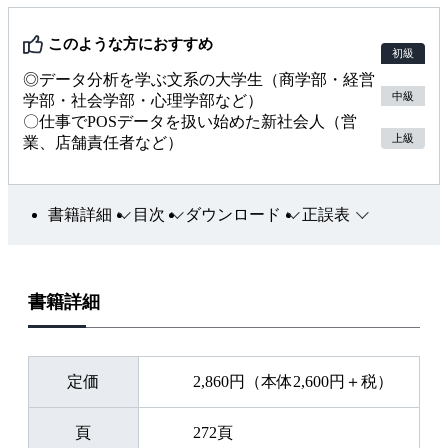
④ 分析の手順やコツを自然に学べる
このような方におすすめ
初級
◎データ分析を学ぶ文系の大学生（商学部・経営
各章の冒頭で「スーパーのマーケティング部の新人が、部長
中級
学部・社会学部・心理学部など）
から集計や分析を依頼される」というストーリーが示され、
〇仕事でPOSデータを扱い始めた新社会人（営
そこで提示された課題に沿って学習を進めていきます。高度
上級
業、店舗責任者など）
な理論の説明は控えて、実際にPOSデータの分析で求められ
る内容を中心に扱っています。本書を通読することで、単純
書籍詳細
目次
ダウンロード
正誤表
集計やクロス集計、集計結果のグラフ化や検定、データ間の
相関や回帰、同時に購買されやすい商品の分析方法やPOSデ
ータから得られる指標（店頭カバー率、PI値など）の解釈な
書籍詳細
どを身につけることができます。
数学が苦手な方、Excelの複雑な操作が苦手な方にもおすす
めです。
定価
2,860円（本体2,600円＋税）
＜おすすめの用途＞
頁
272頁
・インターンや就職前の独習教材として