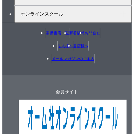
手順❸ 売上個数と気温の関係を散布図で表す
オンラインスクール
4-2 数値データ同士の関係の強さを相関係数で表す
手順❶ 関係性の強弱を数値で表す「相関係数」に
ついて知る
常備書店一覧
新着情報
お問合せ
手順❷ 各商品と気温の相関係数を算出する
法人様へ
書店様へ
4-3 数値データ以外との関係を集計で分析する
手順❶ 仮説に対して必要なデータを整理する
メールマガジンのご案内
手順❷ 天気に対する売上個数の平均値を集計し解
釈する
Column 08 連関係数
4-4 報告用の資料を作成する
会員サイト
まとめ 仮説や分析をもとに必要なデータを検討しよ
う
第5章 「どの商品を同じ棚に置いたら売れやすい？」
－併売の分析をしてみよう－