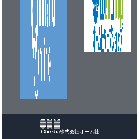
第6章 「売れる商品を狙って入荷しよう！」－店頭カ
バー率とPI値から売れ筋商品を見つけよう－
6-1 店頭カバー率から多くの店が扱っている商品を
見つけ出す
手順❶ 週次集計のPOSデータを入手する
手順❷ 店頭カバー率を用いて流通力の高い商品を
見つける
Column 10 セルの表示形式をパーセンテージ形式
に変更する
6-2 対象店舗数ベースのPI値から売れている商品を見
つけ出す
手順❶ 対象店舗における数量PIを調べる
手順❷ 対象店舗における金額PIを調べる
6-3 出現店舗数ベースのPI値から隠れヒット商品を見
株式会社オーム社
つけ出す