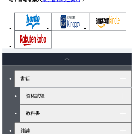
手順❶ 月ごとの売上個数の推移を集計する
手順❷ 日ごと・曜日ごとの売上個数の推移を集計
する
手順❸ 7日間の移動平均を求めてグラフ化する
Column 06 オートフィルと参照形式
3-2 報告用の資料を作成する
ペ
まとめ 時系列での変化を意識しよう
ー
ジ
第4章 「なにが売り上げに影響したんだろう？」－デ
ト
書籍
ッ
ータ間の関係性を調べよう－
プ
4-1 数値データ同士の関係を散布図で分析する
へ
資格試験
手順❶ 関係を調べたい外部データを結合する
Column 07 XLOOKUP関数を利用したデータの結
教科書
合
手順❷ 結合した気温データを折れ線グラフで可視
雑誌
化する