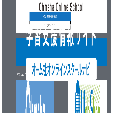
5-1 ピボットテーブルで併売状況の基礎集計を行う
手順❶ 各商品の購入回数を集計する
会員登録
手順❷ 各商品が併売されている回数を集計する
ログイン
手順❸ 商品の購入回数と併売回数から商品間の併
売比率を求める
Column 09 ビールと紙おむつ
5-2 アソシエーション分析で同時に購入されやすい
組み合わせを見つける
手順❶ 「アソシエーション分析」の考えかたを知
る
ウェブマガジン
ウェブショップ
手順❷ 併売データの基礎集計を行う
手順❸ アソシエーション分析を実施し結果を解釈
する
5-3 報告用の資料を作成する
まとめ アソシエーション分析で併売されやすい商品
を知ろう