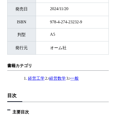
・大学のデータリテラシーの授業の教科書として
2024/11/20
発売日
・ゼミ活動の準備段階の参考書として
・企業の新人、若手研修の補助教材として
ISBN
978-4-274-23232-9
A5
判型
＜本書のポイント＞
・ダミーデータを使って、実際にPOSデータの分析でよくぶ
発行元
オーム社
つかる課題の解決方法を学ぶため、小売り業の現場に近いか
たちでデータ分析の基礎を身につけられます。
・数式をほとんど使わないため、数学や統計学が苦手でも読
書籍カテゴリ
み進めることができます。
経営工学
経営数学
一般
・Excelの高度な操作は行わず、初出の操作は都度説明する
ため、Excelが苦手でも読み進めることができます。
目次
主要目次