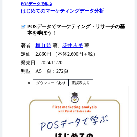
POSデータで学ぶ
はじめてのマーケティングデータ分析
POSデータでマーケティング・リサーチの基
本を学ぼう！
著者：
横山 暁
著、
花井 友美
著
定価：2,860円 （本体2,600円＋税）
発売日：2024/11/20
判型：A5 頁：272頁
ダウンロードあり
正誤表あり