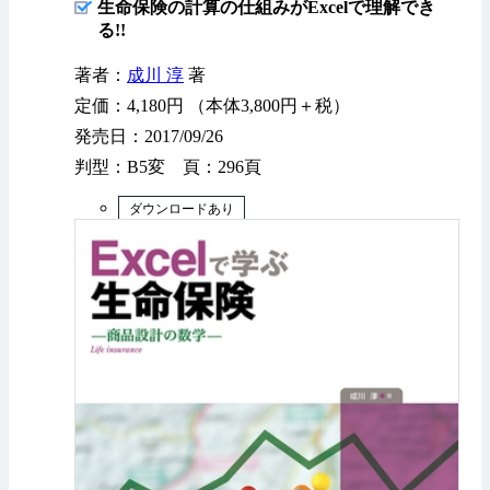
生命保険の計算の仕組みがExcelで理解でき
る!!
著者：
成川 淳
著
定価：4,180円 （本体3,800円＋税）
発売日：2017/09/26
判型：B5変 頁：296頁
ダウンロードあり