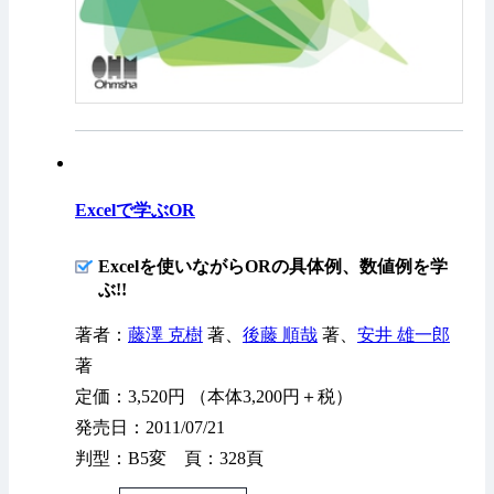
Excelで学ぶOR
Excelを使いながらORの具体例、数値例を学
ぶ!!
著者：
藤澤 克樹
著、
後藤 順哉
著、
安井 雄一郎
著
定価：3,520円 （本体3,200円＋税）
発売日：2011/07/21
判型：B5変 頁：328頁