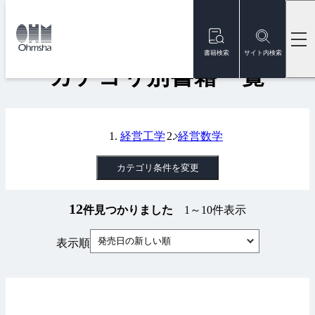
本
文
トップ
書籍
カテゴリ別書籍一覧
に
移
書籍検索
サイト内検索
動
カテゴリ別書籍一覧
経営工学
経営数学
カテゴリ条件を変更
12
件見つかりました
1～10件表示
発売日の新しい順
表示順