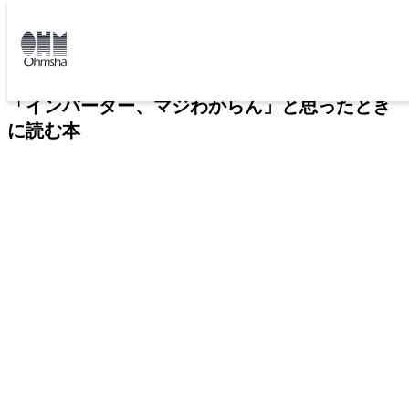
本
文
トップ
書籍
書籍詳細
に
移
動
「インバーター、マジわからん」と思ったとき
に読む本