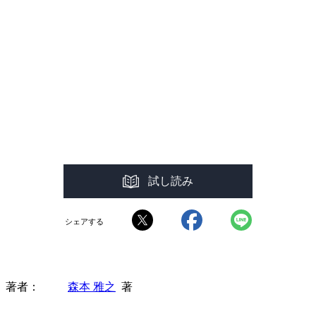
試し読み
シェアする
著者
森本 雅之
著