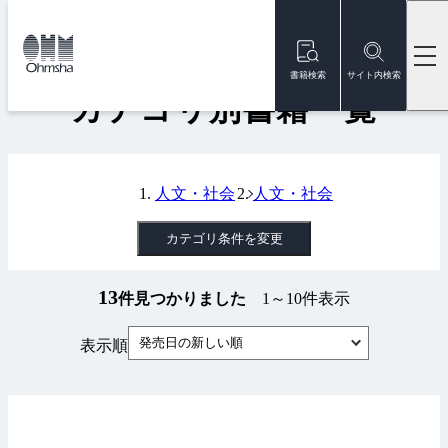
本
文
トップ
書籍
カテゴリ別書籍一覧
に
移
書籍検索
サイト内検索
動
カテゴリ別書籍一覧
人文・社会
人文・社会
カテゴリ条件を変更
13
件見つかりました
1～10件表示
発売日の新しい順
表示順