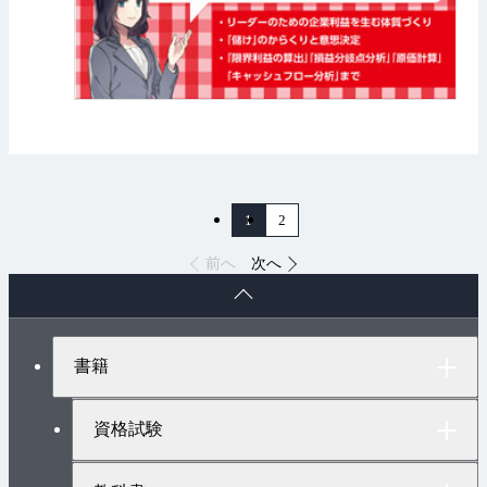
1
2
前へ
次へ
ペ
ー
ジ
ト
書籍
ッ
プ
へ
資格試験