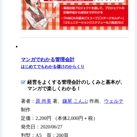
マンガでわかる管理会計
はじめてでもわかる儲けのからくり
経営をよくする管理会計のしくみと基本が、
マンガで楽しくわかる！
著者：
原 尚美
著、
鎌尾 こんぶ
作画、
ウェルテ
制作
定価：2,200円 （本体2,000円＋税）
発売日：2020/06/27
判型：A5 頁：200頁