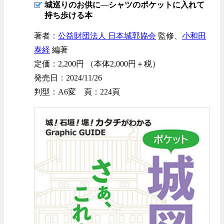
城巡りのお供に—シャツのポケットに入れて
持ち歩ける本
著者：
公益財団法人 日本城郭協会
監修、
小和田
泰経
編著
定価：2,200円 （本体2,000円＋税）
発売日：2024/11/26
判型：A6変 頁：224頁