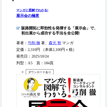
マンガと図解でわかる!
展示会の極意
販路開拓に即効性を発揮する「展示会」で、
初出展から成功する手法を全公開!
著者：
弓削 徹
著、
森元 智
マンガ
定価：2,310円 （本体2,100円＋税）
発売日：2025/10/24
判型：A5 頁：184頁
ダウンロードあり