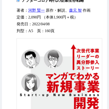
アフターコロナ時代の企業生存戦略
著者：
河野 賢一
原作・解説、
森元 智
作画
定価：2,090円 （本体1,900円＋税）
発売日：2022/04/08
判型：A5 頁：160頁