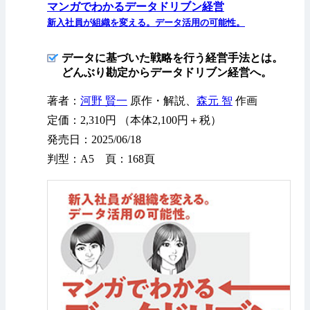
マンガでわかるデータドリブン経営
新入社員が組織を変える。データ活用の可能性。
データに基づいた戦略を行う経営手法とは。
どんぶり勘定からデータドリブン経営へ。
著者：
河野 賢一
原作・解説、
森元 智
作画
定価：2,310円 （本体2,100円＋税）
発売日：2025/06/18
判型：A5 頁：168頁