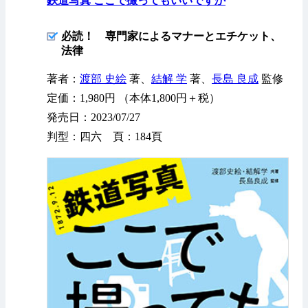
鉄道写真 ここで撮ってもいいですか
必読！ 専門家によるマナーとエチケット、
法律
著者：
渡部 史絵
著、
結解 学
著、
長島 良成
監修
定価：1,980円 （本体1,800円＋税）
発売日：2023/07/27
判型：四六 頁：184頁