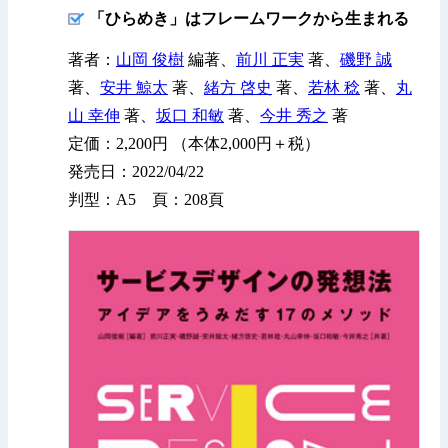
「ひらめき」はフレームワークから生まれる
著者：
山岡 俊樹
編著、
前川 正実
著、
磯野 誠
著、
安井 鯨太
著、
緒方 啓史
著、
若林 稔
著、
丸
山 幸伸
著、
坂口 和敏
著、
今井 秀之
著
定価：2,200円 （本体2,000円＋税）
発売日：2022/04/22
判型：A5 頁：208頁