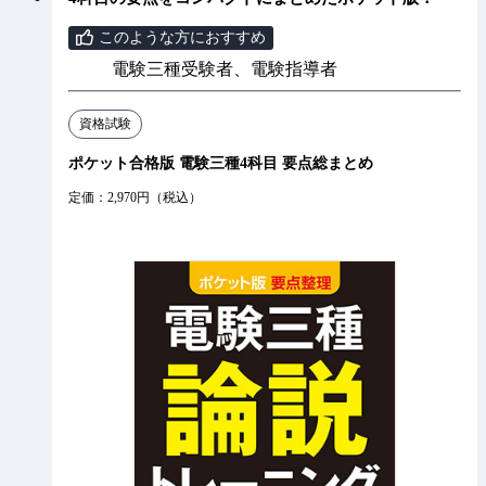
このような方におすすめ
電験三種受験者、電験指導者
資格試験
ポケット合格版 電験三種4科目 要点総まとめ
定価：2,970円（税込）