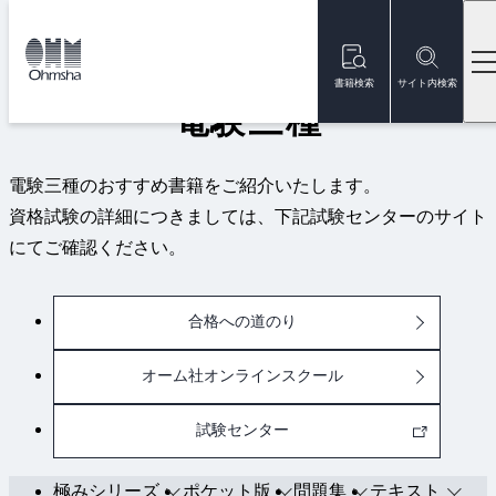
本
文
トップ
資格試験
電験三種
に
移
書籍検索
サイト内検索
動
電験三種
電験三種のおすすめ書籍をご紹介いたします。
資格試験の詳細につきましては、下記試験センターのサイト
にてご確認ください。
合格への道のり
オーム社オンラインスクール
試験センター
極みシリーズ
ポケット版
問題集
テキスト