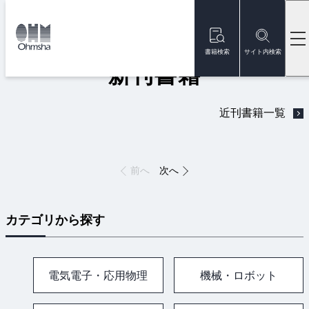
本
文
トップ
書籍
新刊書籍
に
移
書籍検索
サイト内検索
動
新刊書籍
近刊書籍一覧
前へ
次へ
カテゴリから探す
電気電子・応用物理
機械・ロボット